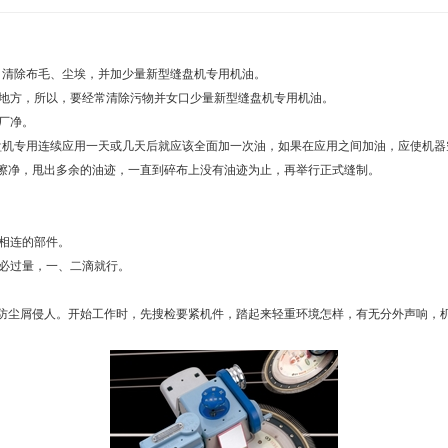
，清除布毛、尘埃，并加少量新型缝盘机专用机油。
的地方，所以，要经常清除污物并女口少量新型缝盘机专用机油。
厂净。
盘机专用连续应用一天或几天后就应该全面加一次油，如果在应用之间加油，应使机器
擦净，甩出多余的油迹，一直到碎布上没有油迹为止，再举行正式缝制。
其相连的部件。
不必过量，一、二滴就行。
防尘屑侵人。开始工作时，先搜检要紧机件，踏起来轻重环境怎样，有无分外声响，