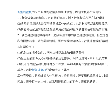
新型缝盘机
的应用要做到勤清算和加油润滑，以包管机器平常运行。
1．新型缝盘机的清算，送布牙的清算，拆下针板和送布牙之间的螺钉
(2)缝盘的清算缝盘是新型缝盘机工作的焦点，也是非常容易出现故障
(3)其它部位的清算新型缝盘机专用的表面和盘内的各部位都应经常排除
2，新型缝盘机的加油润滑，必须应用专用的新型缝盘机机油。新型缝
和台面擦洁净，避免弄脏缝料。而后穿线缉缝碎布，行使缝盘线的运动
加油部位有：
(1)机头上的各个油孔，润滑上轴以及上轴相连的部件。
(2)盘里面的部件及各部件持续的活动部件。润滑压脚杆和针杆以及与
(3)机针部件的活动处擦净并少加些油。各加油孔与加油部位的加油量
其次，养护
新型缝盘机
还应留意以下几点：
工作完毕后，将机针插人针孔板内，抬起压脚，还要用机罩盖机头，以
间后，要举行一次大修，如发现磨损较大的零件，要更换新的。